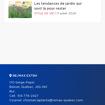
Les tendances de jardin qui
sont là pour rester
STYLE DE VIE
|
17 juillet 2026
RE/MAX EXTRA
170 Serge-Pepin
Beloeil, Québec, J3G 0K1
Bur.:
Cell.:
514 779-2427
Courriel:
christian.laplante@remax-quebec.com